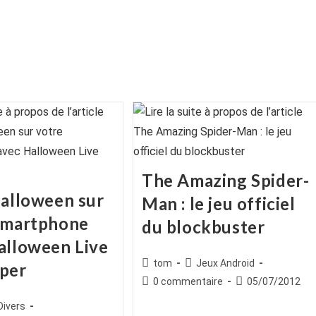
The Amazing Spider-
Halloween sur
Man : le jeu officiel
smartphone
du blockbuster
alloween Live
Auteur/autrice
Post
tom
Jeux Android
per
de
category:
Commentaires
Publication
0 commentaire
05/07/2012
la
de
publiée :
ice
st
Divers
publication :
la