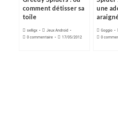
comment détisser sa
une ad
toile
araign
Auteur/autrice
Post
Auteur/autr
selligx
Jeux Android
Goggio
de
category:
de
Commentaires
Publication
Commentair
0 commentaire
17/05/2012
0 commen
la
la
de
publiée :
de
publication :
publication :
la
la
publication :
publication :