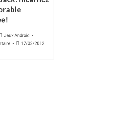
orable
ée!
ice
Post
Jeux Android
category:
es
Publication
taire
17/03/2012
publiée :