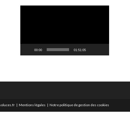
Lecteur
vidéo
00:00
01:51:05
oluces.fr
Mentions légales
Notre politique de gestion des cookies