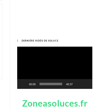
DERNIÈRE VIDÉO DE SOLUCE
Lecteur
vidéo
00:00
46:37
Zoneasoluces.fr