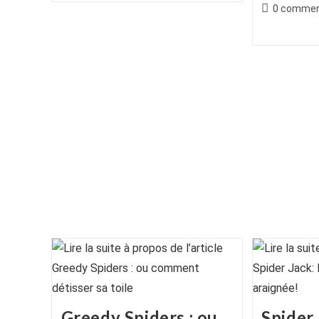
de
cat
Commentair
0 commen
publication :
la
de
publication :
la
publication :
Greedy Spiders : ou
Spider 