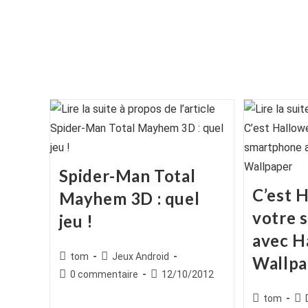
Spider-Man Total
C’est 
Mayhem 3D : quel
votre 
jeu !
avec H
Auteur/autrice
Post
tom
Jeux Android
Wallpa
de
category:
Commentaires
Publication
0 commentaire
12/10/2012
la
de
publiée :
Auteur/autr
Po
tom
publication :
la