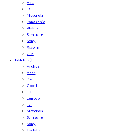
HTC
LG
Motorola
Panasonic
Philips
Samsung
Sony
Xiaomi
ZTE
Tablettes
Archos
Acer
Dell
Google
HTC
Lenovo
LG
Motorola
Samsung
Sony
Toshiba