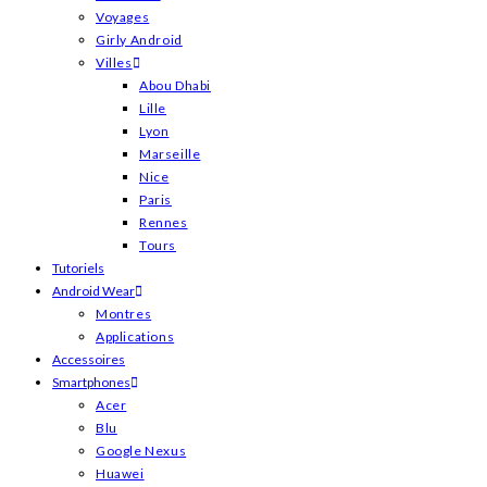
Voyages
Girly Android
Villes
Abou Dhabi
Lille
Lyon
Marseille
Nice
Paris
Rennes
Tours
Tutoriels
Android Wear
Montres
Applications
Accessoires
Smartphones
Acer
Blu
Google Nexus
Huawei