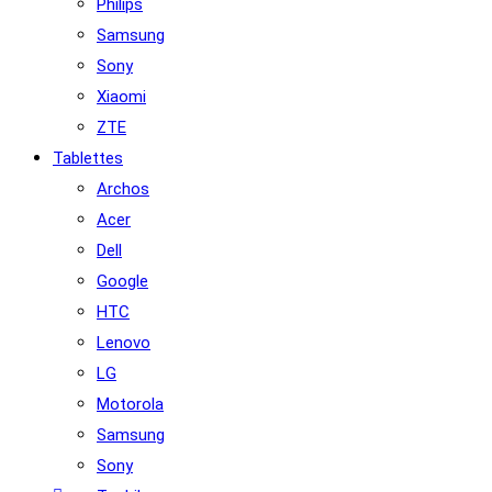
Philips
Samsung
Sony
Xiaomi
ZTE
Tablettes
Archos
Acer
Dell
Google
HTC
Lenovo
LG
Motorola
Samsung
Sony