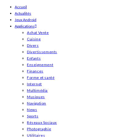
Skip
Accueil
Actualités
to
Jeux Android
content
Applications
Achat Vente
Cuisine
Divers
Divertissements
Enfants
Enseignement
Finances
Forme et santé
Internet
Multimédia
Musiques
Navigation
News
Sports
Réseaux Sociaux
Photographie
Utilitaires