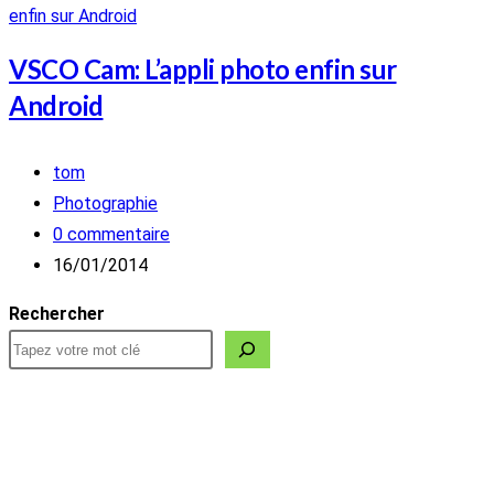
VSCO Cam: L’appli photo enfin sur
Android
Auteur/autrice
tom
de
Post
Photographie
la
category:
Commentaires
0 commentaire
publication :
de
Publication
16/01/2014
la
publiée :
Rechercher
publication :