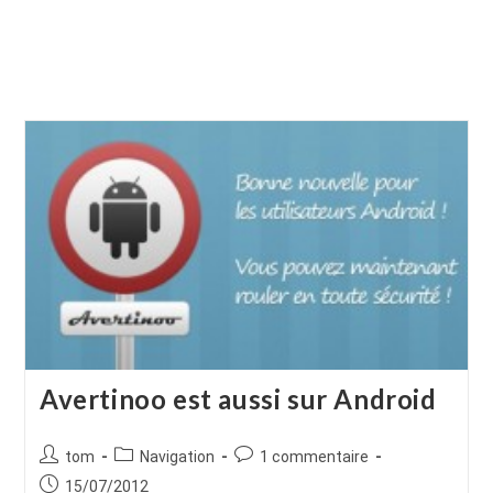
Avertinoo est aussi sur Android
Auteur/autrice
Post
Commentaires
tom
Navigation
1 commentaire
de
category:
de
Publication
15/07/2012