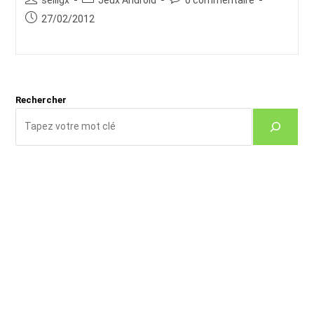
de
category:
de
Publication
27/02/2012
la
la
publiée :
publication :
publication :
Rechercher