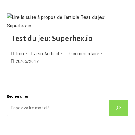
Test du jeu: Superhex.io
Auteur/autrice
Post
Commentaires
tom
Jeux Android
0 commentaire
de
category:
de
Publication
20/05/2017
la
la
publiée :
publication :
publication :
Rechercher