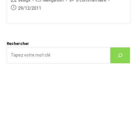
de
category:
de
Publication
29/12/2011
la
la
publiée :
publication :
publication :
Rechercher