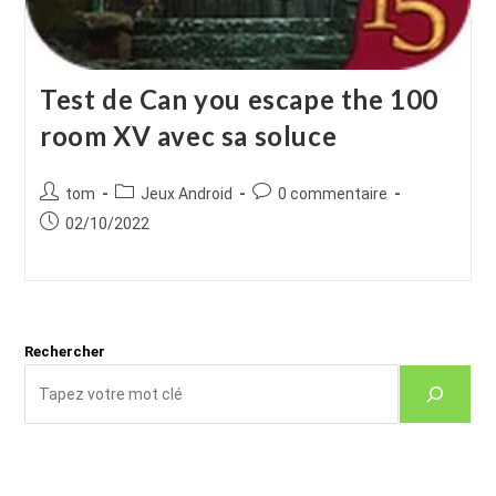
Test de Can you escape the 100
room XV avec sa soluce
Auteur/autrice
Post
Commentaires
tom
Jeux Android
0 commentaire
de
category:
de
Publication
02/10/2022
la
la
publiée :
publication :
publication :
Rechercher