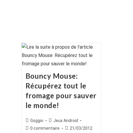
Bouncy Mouse:
Récupérez tout le
fromage pour sauver
le monde!
Auteur/autrice
Post
Goggio
Jeux Android
de
category:
Commentaires
Publication
0 commentaire
21/03/2012
la