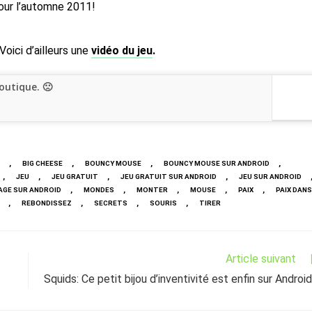
pour l’automne 2011!
oici d’ailleurs une
vidéo du jeu
.
outique. 🙁
,
,
,
,
BIG CHEESE
BOUNCY MOUSE
BOUNCY MOUSE SUR ANDROID
,
,
,
,
JEU
JEU GRATUIT
JEU GRATUIT SUR ANDROID
JEU SUR ANDROID
,
,
,
,
,
AGE SUR ANDROID
MONDES
MONTER
MOUSE
PAIX
PAIX DANS
,
,
,
,
REBONDISSEZ
SECRETS
SOURIS
TIRER
Article suivant
Squids: Ce petit bijou d’inventivité est enfin sur Android