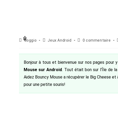
Auteur/autrice
Post
Commentaires
Goggio
Jeux Android
0 commentaire
de
category:
de
la
la
publication :
publication :
Bonjour à tous et bienvenue sur nos pages pour y
Mouse sur Android
. Tout était bon sur l’Île de l
Aidez Bouncy Mouse a récupérer le Big Cheese et à
pour une petite souris!