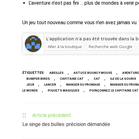
L’aventure n’est pas fini … plus de mondes à venir 
Un jeu tout nouveau comme vous n’en avez jamais vu. V
L'application n'a pas été trouvée dans la b
Aller à la boutique
Recherche web Google
ÉTIQUETTES
:
,
,
ABEILLES
ASTUCE BOUNCY MOUSE
AVENTURE
,
,
,
BUMPER BIRDS
CAPITAINE CAT
CAT
ILE DE LA SOURIS
,
,
,
JEUX
LANCER
MANGER DU FROMAGE
MANGER DU FROM
,
,
LE MONDE
PIQUETS MAGIQUES
POINÇONNEZ LE CAPITAINE CAT
Read
Article précédent
more
Le singe des bulles: précision démandée
articles