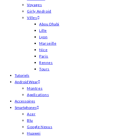
Voyages
Girly Android
Villes
Abou Dhabi
Lille
Lyon
Marseille
Nice
Paris
Rennes
Tours
Tutoriels
Android Wear
Montres
Applications
Accessoires
Smartphones
Acer
Blu
Google Nexus
Huawei