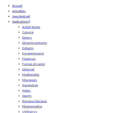
Skip
Accueil
Actualités
to
Jeux Android
content
Applications
Achat Vente
Cuisine
Divers
Divertissements
Enfants
Enseignement
Finances
Forme et santé
Internet
Multimédia
Musiques
Navigation
News
Sports
Réseaux Sociaux
Photographie
Utilitaires