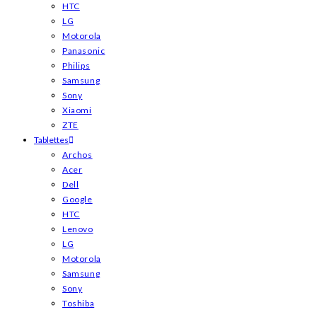
HTC
LG
Motorola
Panasonic
Philips
Samsung
Sony
Xiaomi
ZTE
Tablettes
Archos
Acer
Dell
Google
HTC
Lenovo
LG
Motorola
Samsung
Sony
Toshiba