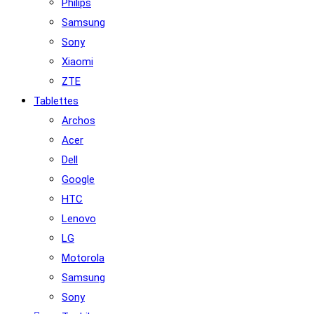
Philips
Samsung
Sony
Xiaomi
ZTE
Tablettes
Archos
Acer
Dell
Google
HTC
Lenovo
LG
Motorola
Samsung
Sony