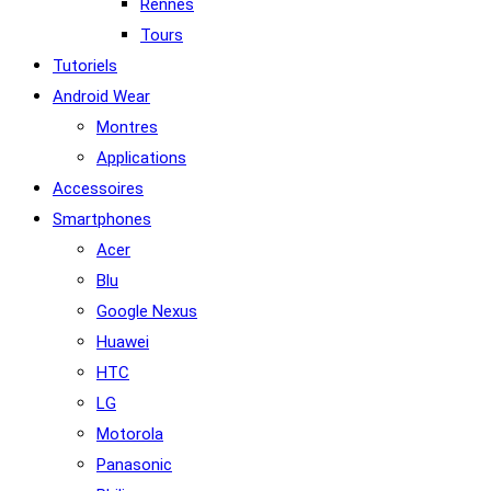
Rennes
Tours
Tutoriels
Android Wear
Montres
Applications
Accessoires
Smartphones
Acer
Blu
Google Nexus
Huawei
HTC
LG
Motorola
Panasonic