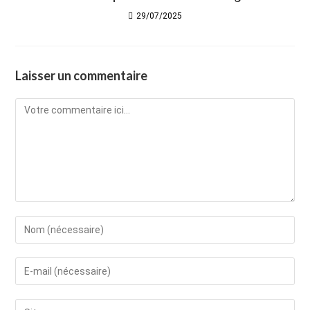
29/07/2025
Laisser un commentaire
Comment
Enter
your
name
Enter
or
your
username
email
Saisir