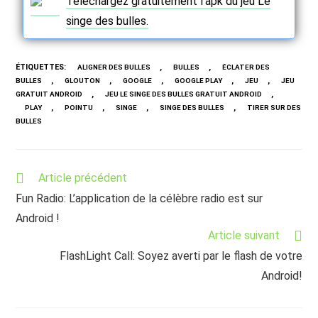
Téléchargez gratuitement l’apk du jeu Le
singe des bulles.
ÉTIQUETTES
:
,
,
ALIGNER DES BULLES
BULLES
ÉCLATER DES
,
,
,
,
,
BULLES
GLOUTON
GOOGLE
GOOGLE PLAY
JEU
JEU
,
,
GRATUIT ANDROID
JEU LE SINGE DES BULLES GRATUIT ANDROID
,
,
,
,
PLAY
POINTU
SINGE
SINGE DES BULLES
TIRER SUR DES
BULLES
Read
Article précédent
more
Fun Radio: L’application de la célèbre radio est sur
articles
Android !
Article suivant
FlashLight Call: Soyez averti par le flash de votre
Android!