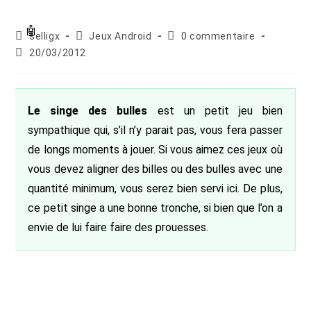
Auteur/autrice
Post
Commentaires
selligx
Jeux Android
0 commentaire
de
category:
de
Publication
20/03/2012
la
la
publiée :
publication :
publication :
Le singe des bulles
est un petit jeu bien
sympathique qui, s’il n’y parait pas, vous fera passer
de longs moments à jouer. Si vous aimez ces jeux où
vous devez aligner des billes ou des bulles avec une
quantité minimum, vous serez bien servi ici. De plus,
ce petit singe a une bonne tronche, si bien que l’on a
envie de lui faire faire des prouesses.