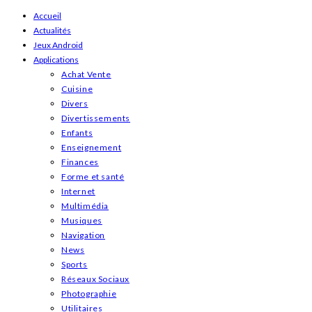
Skip
Accueil
Actualités
to
Jeux Android
content
Applications
Achat Vente
Cuisine
Divers
Divertissements
Enfants
Enseignement
Finances
Forme et santé
Internet
Multimédia
Musiques
Navigation
News
Sports
Réseaux Sociaux
Photographie
Utilitaires