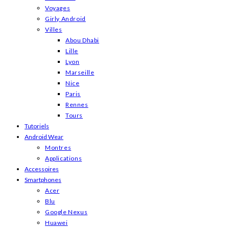
Voyages
Girly Android
Villes
Abou Dhabi
Lille
Lyon
Marseille
Nice
Paris
Rennes
Tours
Tutoriels
Android Wear
Montres
Applications
Accessoires
Smartphones
Acer
Blu
Google Nexus
Huawei