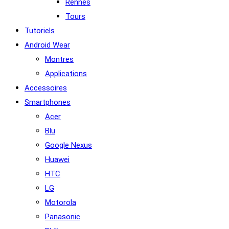
Rennes
Tours
Tutoriels
Android Wear
Montres
Applications
Accessoires
Smartphones
Acer
Blu
Google Nexus
Huawei
HTC
LG
Motorola
Panasonic