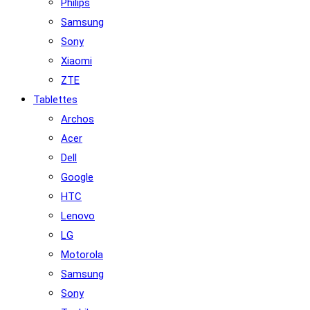
Philips
Samsung
Sony
Xiaomi
ZTE
Tablettes
Archos
Acer
Dell
Google
HTC
Lenovo
LG
Motorola
Samsung
Sony