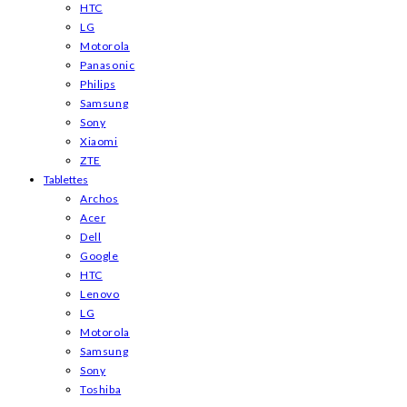
HTC
LG
Motorola
Panasonic
Philips
Samsung
Sony
Xiaomi
ZTE
Tablettes
Archos
Acer
Dell
Google
HTC
Lenovo
LG
Motorola
Samsung
Sony
Toshiba