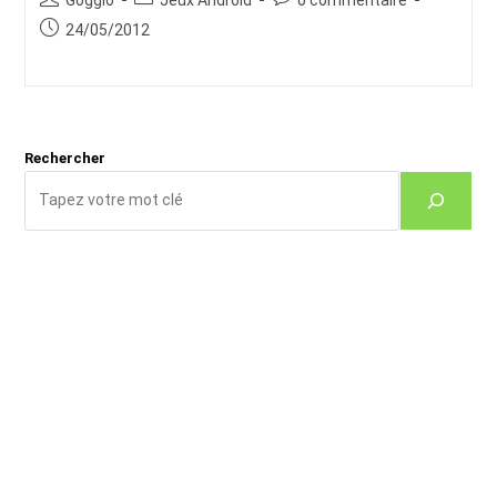
de
category:
de
Publication
24/05/2012
la
la
publiée :
publication :
publication :
Rechercher