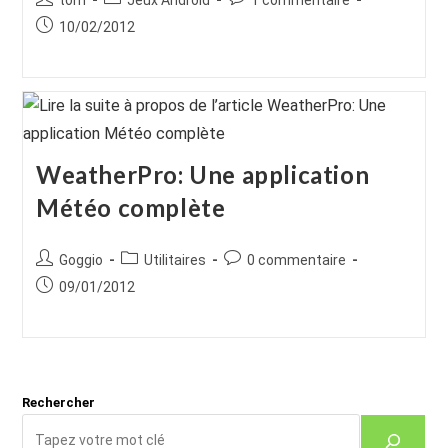
de
category:
de
Publication
10/02/2012
la
la
publiée :
publication :
publication :
WeatherPro: Une application
Météo complète
Auteur/autrice
Post
Commentaires
Goggio
Utilitaires
0 commentaire
de
category:
de
Publication
09/01/2012
la
la
publiée :
publication :
publication :
Rechercher