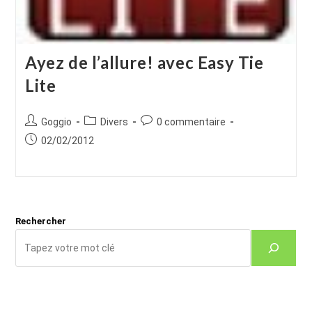
Ayez de l’allure! avec Easy Tie
Lite
Auteur/autrice
Post
Commentaires
Goggio
Divers
0 commentaire
de
category:
de
Publication
02/02/2012
la
la
publiée :
publication :
publication :
Rechercher