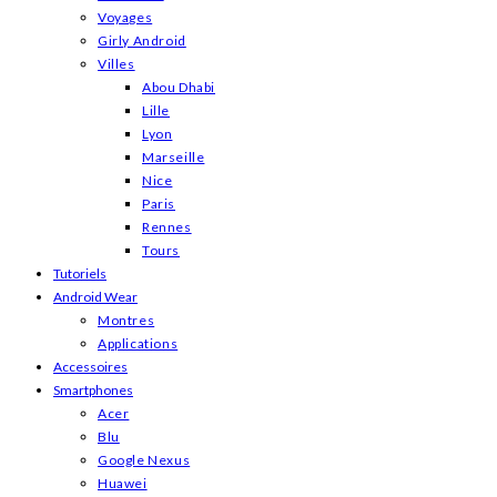
Voyages
Girly Android
Villes
Abou Dhabi
Lille
Lyon
Marseille
Nice
Paris
Rennes
Tours
Tutoriels
Android Wear
Montres
Applications
Accessoires
Smartphones
Acer
Blu
Google Nexus
Huawei