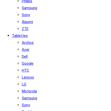
Philips
Samsung
Sony
Xiaomi
ZTE
Tablettes
Archos
Acer
Dell
Google
HTC
Lenovo
LG
Motorola
Samsung
Sony