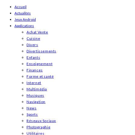
Skip
Accueil
Actualités
to
Jeux Android
content
Applications
Achat Vente
Cuisine
Divers
Divertissements
Enfants
Enseignement
Finances
Forme et santé
Internet
Multimédia
Musiques
Navigation
News
Sports
Réseaux Sociaux
Photographie
Utilitaires