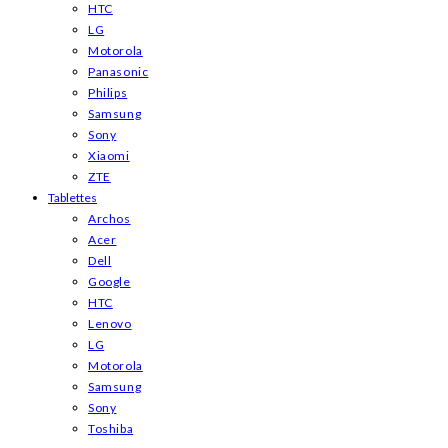
HTC
LG
Motorola
Panasonic
Philips
Samsung
Sony
Xiaomi
ZTE
Tablettes
Archos
Acer
Dell
Google
HTC
Lenovo
LG
Motorola
Samsung
Sony
Toshiba