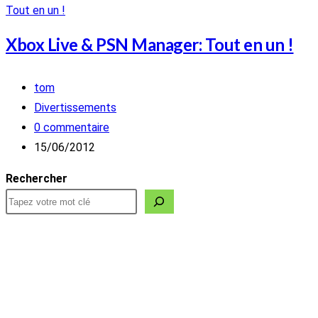
Xbox Live & PSN Manager: Tout en un !
Auteur/autrice
tom
de
Post
Divertissements
la
category:
Commentaires
0 commentaire
publication :
de
Publication
15/06/2012
la
publiée :
Rechercher
publication :