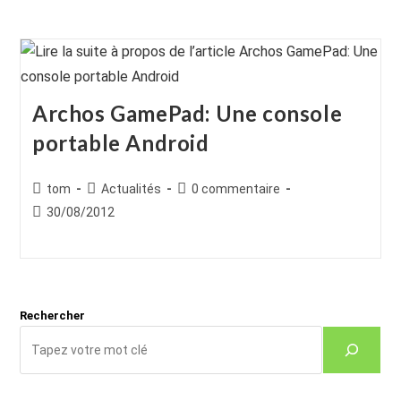
Archos GamePad: Une console
portable Android
Auteur/autrice
Post
Commentaires
tom
Actualités
0 commentaire
de
category:
de
Publication
30/08/2012
la
la
publiée :
publication :
publication :
Rechercher