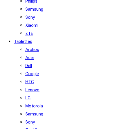
Philips
Samsung
Sony
Xiaomi
ZTE
Tablettes
Archos
Acer
Dell
Google
HTC
Lenovo
LG
Motorola
Samsung
Sony