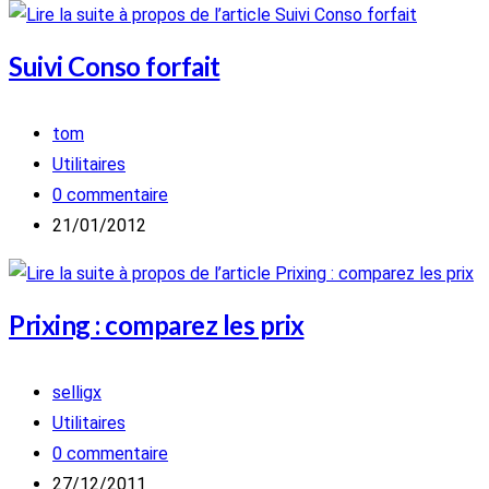
publication :
Suivi Conso forfait
Auteur/autrice
tom
de
Post
Utilitaires
la
category:
Commentaires
0 commentaire
publication :
de
Publication
21/01/2012
la
publiée :
publication :
Prixing : comparez les prix
Auteur/autrice
selligx
de
Post
Utilitaires
la
category:
Commentaires
0 commentaire
publication :
de
Publication
27/12/2011