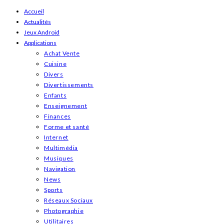
Skip
Accueil
Actualités
to
Jeux Android
content
Applications
Achat Vente
Cuisine
Divers
Divertissements
Enfants
Enseignement
Finances
Forme et santé
Internet
Multimédia
Musiques
Navigation
News
Sports
Réseaux Sociaux
Photographie
Utilitaires