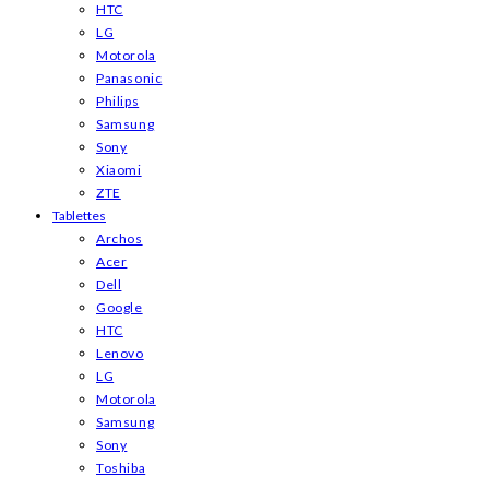
HTC
LG
Motorola
Panasonic
Philips
Samsung
Sony
Xiaomi
ZTE
Tablettes
Archos
Acer
Dell
Google
HTC
Lenovo
LG
Motorola
Samsung
Sony
Toshiba