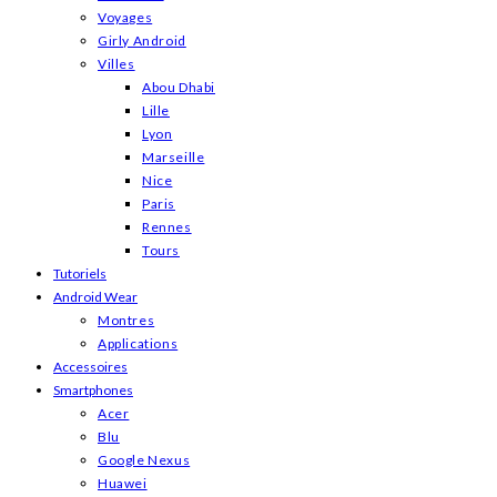
Voyages
Girly Android
Villes
Abou Dhabi
Lille
Lyon
Marseille
Nice
Paris
Rennes
Tours
Tutoriels
Android Wear
Montres
Applications
Accessoires
Smartphones
Acer
Blu
Google Nexus
Huawei