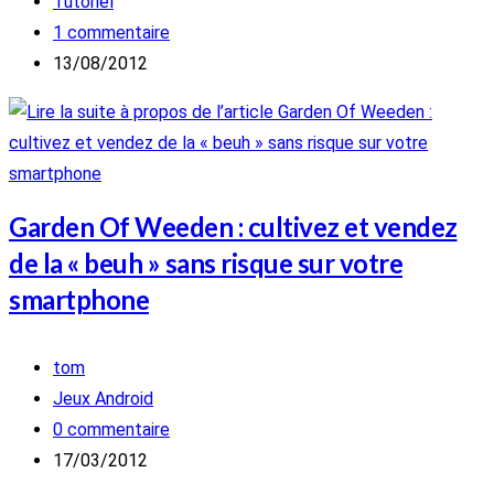
de
Post
Tutoriel
la
category:
Commentaires
1 commentaire
publication :
de
Publication
13/08/2012
la
publiée :
publication :
Garden Of Weeden : cultivez et vendez
de la « beuh » sans risque sur votre
smartphone
Auteur/autrice
tom
de
Post
Jeux Android
la
category:
Commentaires
0 commentaire
publication :
de
Publication
17/03/2012
la
publiée :