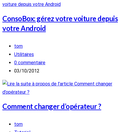
ConsoBox: gérez votre voiture depuis
votre Android
Auteur/autrice
tom
de
Post
Utilitaires
la
category:
Commentaires
0 commentaire
publication :
de
Publication
03/10/2012
la
publiée :
publication :
Comment changer d’opérateur ?
Auteur/autrice
tom