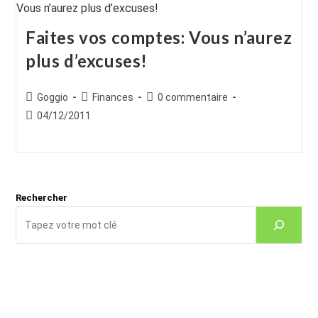
Faites vos comptes: Vous n’aurez
plus d’excuses!
Auteur/autrice
Post
Commentaires
Goggio
Finances
0 commentaire
de
category:
de
Publication
04/12/2011
la
la
publiée :
publication :
publication :
Rechercher