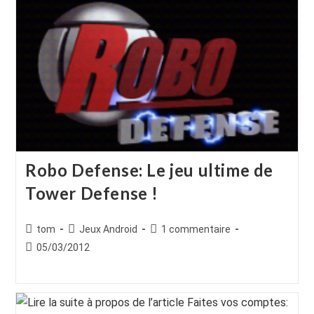
Robo Defense: Le jeu ultime de
Tower Defense !
Auteur/autrice
Post
Commentaires
tom
Jeux Android
1 commentaire
de
category:
de
Publication
05/03/2012
la
la
publiée :
publication :
publication :