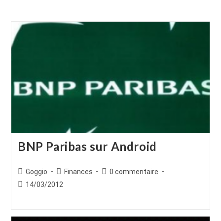
BNP Paribas sur Android
Auteur/autrice
Post
Commentaires
Goggio
Finances
0 commentaire
de
category:
de
Publication
14/03/2012
la
la
publiée :
publication :
publication :