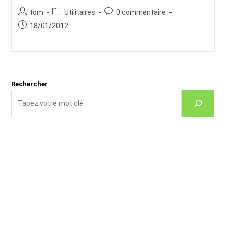
Auteur/autrice
Post
Commentaires
tom
Utilitaires
0 commentaire
de
category:
de
Publication
18/01/2012
la
la
publiée :
publication :
publication :
Rechercher