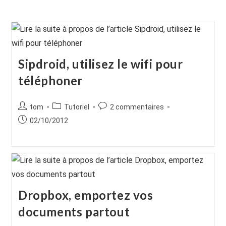
Sipdroid, utilisez le wifi pour
téléphoner
Auteur/autrice
Post
Commentaires
tom
Tutoriel
2 commentaires
de
category:
de
Publication
02/10/2012
la
la
publiée :
publication :
publication :
Dropbox, emportez vos
documents partout