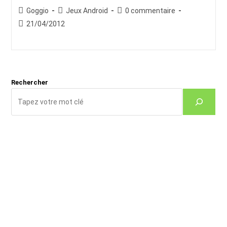
Auteur/autrice
Post
Commentaires
Goggio
Jeux Android
0 commentaire
de
category:
de
Publication
21/04/2012
la
la
publiée :
publication :
publication :
Rechercher