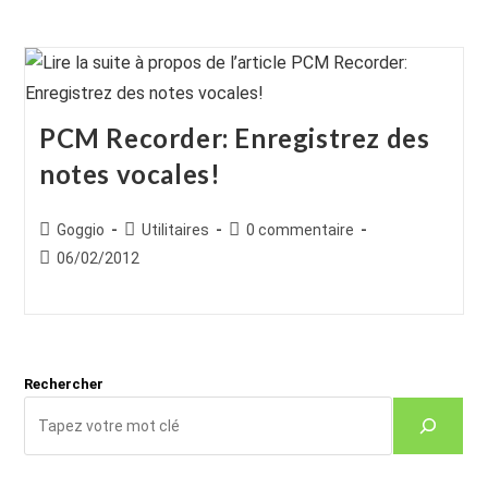
PCM Recorder: Enregistrez des
notes vocales!
Auteur/autrice
Post
Commentaires
Goggio
Utilitaires
0 commentaire
de
category:
de
Publication
06/02/2012
la
la
publiée :
publication :
publication :
Rechercher