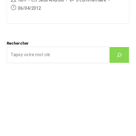
de
category:
de
Publication
06/04/2012
la
la
publiée :
publication :
publication :
Rechercher