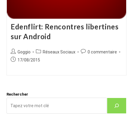
Edenflirt: Rencontres libertines
sur Android
Auteur/autrice
Post
Commentaires
Goggio
Réseaux Sociaux
0 commentaire
de
category:
de
Publication
17/08/2015
la
la
publiée :
publication :
publication :
Rechercher