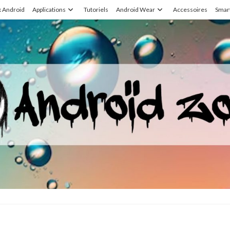
x Android
Applications
Tutoriels
Android Wear
Accessoires
Smar