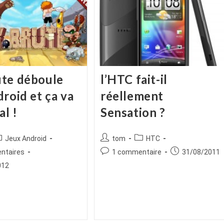
te déboule
l’HTC fait-il
roid et ça va
réellement
al !
Sensation ?
ice
ost
Auteur/autrice
Post
Jeux Android
tom
HTC
tegory:
de
category:
es
Commentaires
Publication
ntaires
1 commentaire
31/08/2011
la
de
publiée :
012
publication :
la
publication :