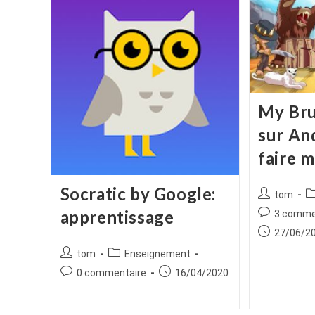
My Bru
sur And
faire m
Socratic by Google:
Auteur/autr
P
tom
de
ca
apprentissage
Commentair
3 comme
la
de
Publication
27/06/2
publication :
la
publiée :
Auteur/autrice
Post
tom
Enseignement
publication :
de
category:
Commentaires
Publication
0 commentaire
16/04/2020
la
de
publiée :
publication :
la