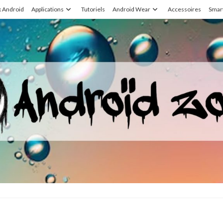
x Android
Applications
Tutoriels
Android Wear
Accessoires
Smar