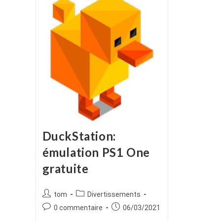
DuckStation:
émulation PS1 One
gratuite
Auteur/autrice
Post
tom
Divertissements
de
category:
Commentaires
Publication
0 commentaire
06/03/2021
la
de
publiée :