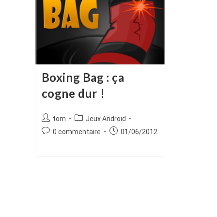
Boxing Bag : ça
cogne dur !
Auteur/autrice
Post
tom
Jeux Android
de
category:
Commentaires
Publication
0 commentaire
01/06/2012
la
de
publiée :
publication :
la
publication :