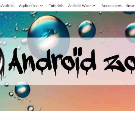
x Android
Applications
Tutoriels
Android Wear
Accessoires
Smar