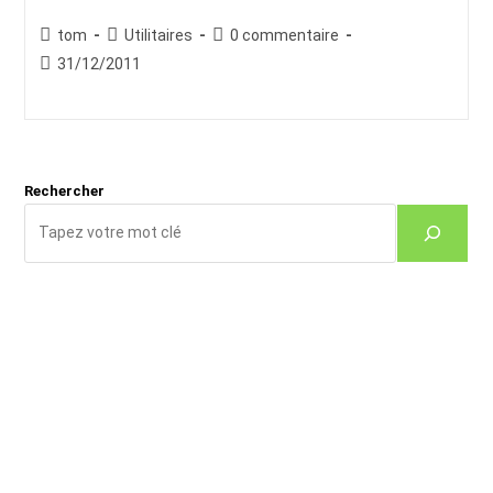
Auteur/autrice
Post
Commentaires
tom
Utilitaires
0 commentaire
de
category:
de
Publication
31/12/2011
la
la
publiée :
publication :
publication :
Rechercher