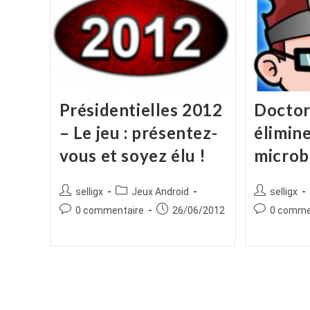
Présidentielles 2012
Doctor
– Le jeu : présentez-
élimine
vous et soyez élu !
microb
Auteur/autrice
Post
Auteur/autr
selligx
Jeux Android
selligx
de
category:
de
Commentaires
Publication
Commentair
0 commentaire
26/06/2012
0 comme
la
la
de
publiée :
de
publication :
publication :
la
la
publication :
publication :