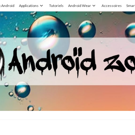
x Android
Applications
Tutoriels
Android Wear
Accessoires
Smar