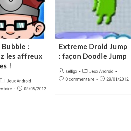
 Bubble :
Extreme Droid Jump
z les affreux
: façon Doodle Jump
es !
Auteur/autrice
Post
selligx
Jeux Android
de
category:
Commentaires
Publication
0 commentaire
28/01/2012
ice
Post
Jeux Android
la
de
publiée :
category:
es
Publication
ntaire
08/05/2012
publication :
la
publiée :
publication :