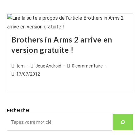
Brothers in Arms 2 arrive en
version gratuite !
Auteur/autrice
Post
Commentaires
tom
Jeux Android
0 commentaire
de
category:
de
Publication
17/07/2012
la
la
publiée :
publication :
publication :
Rechercher