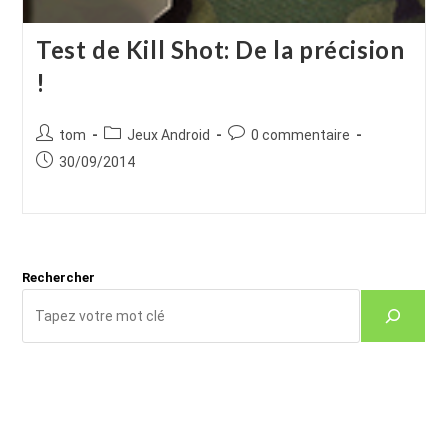
Test de Kill Shot: De la précision
!
Auteur/autrice
Post
Commentaires
tom
Jeux Android
0 commentaire
de
category:
de
Publication
30/09/2014
la
la
publiée :
publication :
publication :
Rechercher