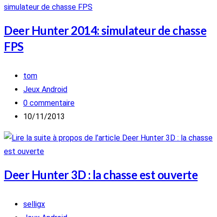
Deer Hunter 2014: simulateur de chasse
FPS
Auteur/autrice
tom
de
Post
Jeux Android
la
category:
Commentaires
0 commentaire
publication :
de
Publication
10/11/2013
la
publiée :
publication :
Deer Hunter 3D : la chasse est ouverte
Auteur/autrice
selligx