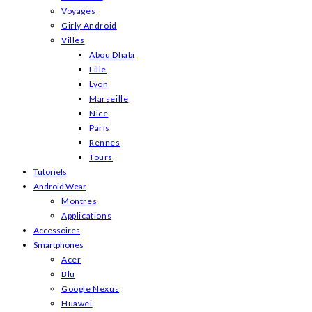
Voyages
Girly Android
Villes
Abou Dhabi
Lille
Lyon
Marseille
Nice
Paris
Rennes
Tours
Tutoriels
Android Wear
Montres
Applications
Accessoires
Smartphones
Acer
Blu
Google Nexus
Huawei