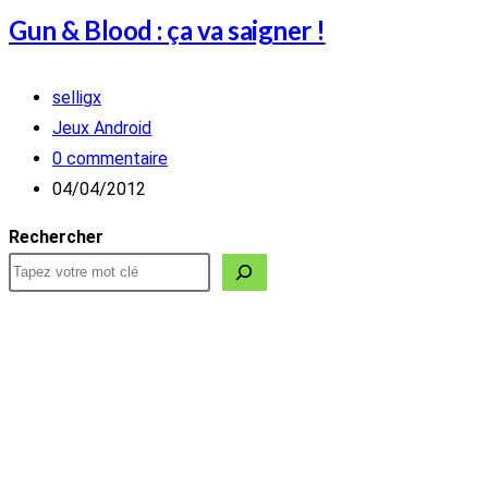
Gun & Blood : ça va saigner !
Auteur/autrice
selligx
de
Post
Jeux Android
la
category:
Commentaires
0 commentaire
publication :
de
Publication
04/04/2012
la
publiée :
Rechercher
publication :