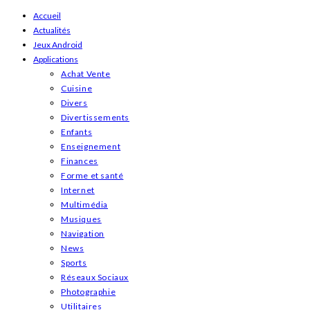
Skip
Accueil
Actualités
to
Jeux Android
content
Applications
Achat Vente
Cuisine
Divers
Divertissements
Enfants
Enseignement
Finances
Forme et santé
Internet
Multimédia
Musiques
Navigation
News
Sports
Réseaux Sociaux
Photographie
Utilitaires