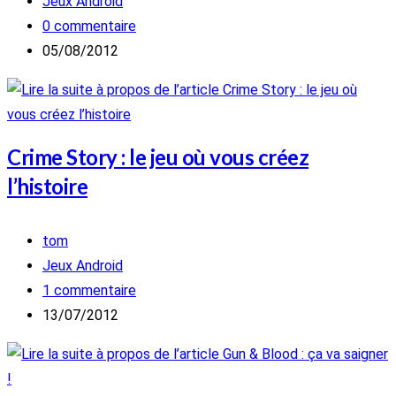
de
Post
Jeux Android
la
category:
Commentaires
0 commentaire
publication :
de
Publication
05/08/2012
la
publiée :
publication :
Crime Story : le jeu où vous créez
l’histoire
Auteur/autrice
tom
de
Post
Jeux Android
la
category:
Commentaires
1 commentaire
publication :
de
Publication
13/07/2012
la
publiée :
publication :