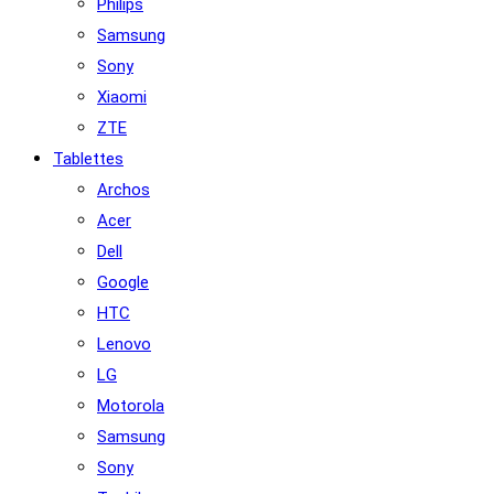
Philips
Samsung
Sony
Xiaomi
ZTE
Tablettes
Archos
Acer
Dell
Google
HTC
Lenovo
LG
Motorola
Samsung
Sony