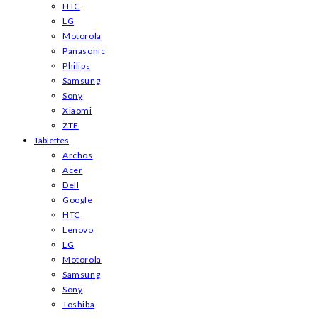
HTC
LG
Motorola
Panasonic
Philips
Samsung
Sony
Xiaomi
ZTE
Tablettes
Archos
Acer
Dell
Google
HTC
Lenovo
LG
Motorola
Samsung
Sony
Toshiba