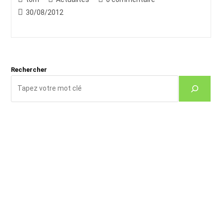
de
category:
de
Publication
30/08/2012
la
la
publiée :
publication :
publication :
Rechercher