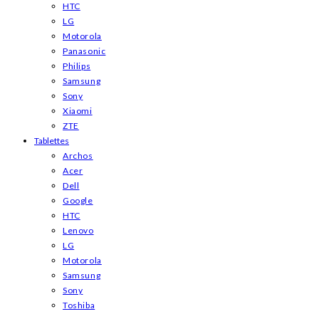
HTC
LG
Motorola
Panasonic
Philips
Samsung
Sony
Xiaomi
ZTE
Tablettes
Archos
Acer
Dell
Google
HTC
Lenovo
LG
Motorola
Samsung
Sony
Toshiba