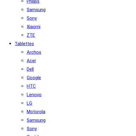
Philips
Samsung
Sony
Xiaomi
ZTE
Tablettes
Archos
Acer
Dell
Google
HTC
Lenovo
LG
Motorola
Samsung
Sony