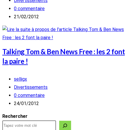
de
Post
Divertissements
la
category:
Commentaires
0 commentaire
publication :
de
Publication
21/02/2012
la
publiée :
publication :
Talking Tom & Ben News Free : les 2 font
la paire !
Auteur/autrice
selligx
de
Post
Divertissements
la
category:
Commentaires
0 commentaire
publication :
de
Publication
24/01/2012
la
publiée :
Rechercher
publication :