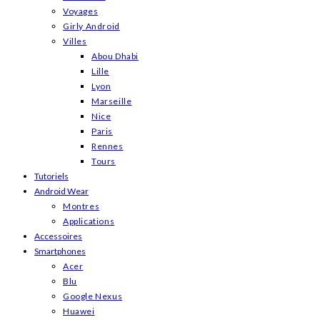
Voyages
Girly Android
Villes
Abou Dhabi
Lille
Lyon
Marseille
Nice
Paris
Rennes
Tours
Tutoriels
Android Wear
Montres
Applications
Accessoires
Smartphones
Acer
Blu
Google Nexus
Huawei