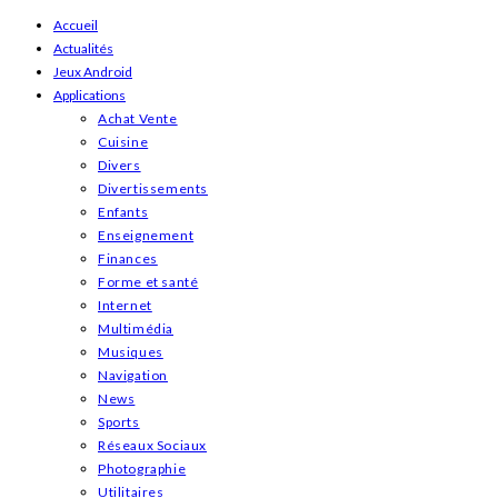
Skip
Accueil
Actualités
to
Jeux Android
content
Applications
Achat Vente
Cuisine
Divers
Divertissements
Enfants
Enseignement
Finances
Forme et santé
Internet
Multimédia
Musiques
Navigation
News
Sports
Réseaux Sociaux
Photographie
Utilitaires