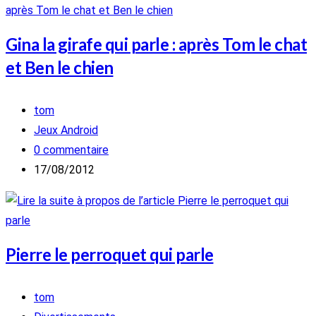
Gina la girafe qui parle : après Tom le chat
et Ben le chien
Auteur/autrice
tom
de
Post
Jeux Android
la
category:
Commentaires
0 commentaire
publication :
de
Publication
17/08/2012
la
publiée :
publication :
Pierre le perroquet qui parle
Auteur/autrice
tom