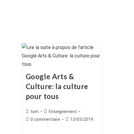
Google Arts &
Culture: la culture
pour tous
Auteur/autrice
Post
tom
Enseignement
de
category:
Commentaires
Publication
0 commentaire
13/03/2019
la
de
publiée :
publication :
la