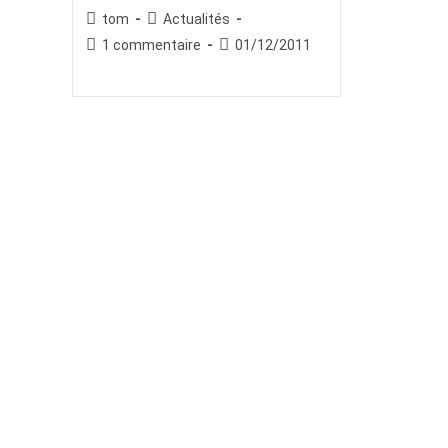
Auteur/autrice
Post
tom
Actualités
de
category:
Commentaires
Publication
1 commentaire
01/12/2011
la
de
publiée :
publication :
la
publication :