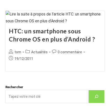
HTC: un smartphone sous
Chrome OS en plus d’Android ?
Auteur/autrice
Post
Commentaires
tom
Actualités
0 commentaire
de
category:
de
Publication
19/12/2011
la
la
publiée :
publication :
publication :
Rechercher