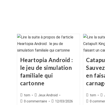
Heartopia Android :
Catapu
le jeu de simulation
Sauvez
familiale qui
en fais
cartonne
carnag
Auteur/autrice
Post
Auteur/autr
Po
tom
Jeux Android
tom
de
category:
de
cat
Commentaires
Publication
Commentair
0 commentaire
12/03/2026
0 commen
la
la