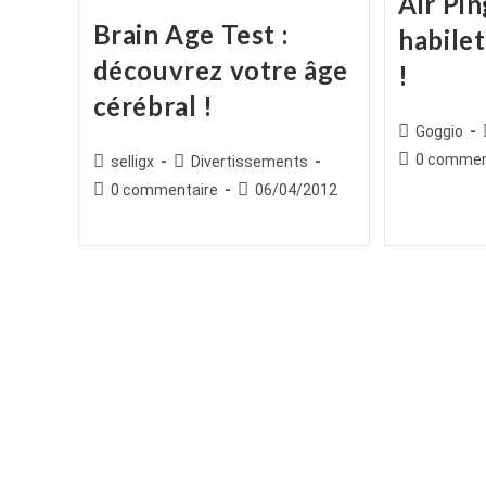
Air Pin
Brain Age Test :
habilet
découvrez votre âge
!
cérébral !
Auteur/autr
Goggio
de
Commentair
0 commen
Auteur/autrice
Post
selligx
Divertissements
la
de
de
category:
Commentaires
Publication
0 commentaire
06/04/2012
publication :
la
la
de
publiée :
publication :
publication :
la
publication :