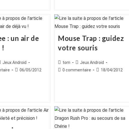
publiée :
publication :
e : un air de
Mouse Trap : guidez
 !
votre souris
ice
Post
Auteur/autrice
Post
Jeux Android
tom
Jeux Android
ategory:
de
category:
es
Publication
Commentaires
Publication
taire
06/05/2012
0 commentaire
18/04/2012
la
publiée :
de
publiée :
publication :
la
publication :