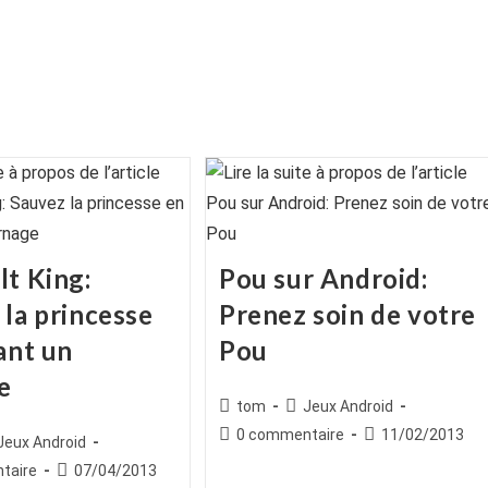
lt King:
Pou sur Android:
 la princesse
Prenez soin de votre
ant un
Pou
e
Auteur/autrice
Post
tom
Jeux Android
de
category:
Commentaires
Publication
0 commentaire
11/02/2013
ice
st
Jeux Android
la
de
publiée :
egory:
es
Publication
taire
07/04/2013
publication :
la