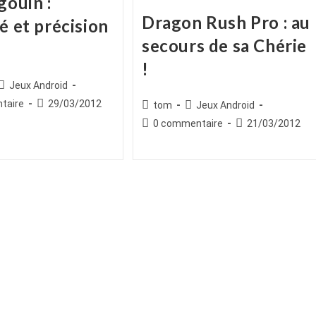
gouin :
Dragon Rush Pro : au
é et précision
secours de sa Chérie
!
ice
Post
Jeux Android
category:
es
Publication
taire
29/03/2012
Auteur/autrice
Post
tom
Jeux Android
publiée :
de
category:
Commentaires
Publication
0 commentaire
21/03/2012
la
de
publiée :
publication :
la
publication :