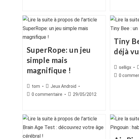
de
publiée :
de
publication :
publication :
la
la
publication :
publication :
Tiny Be
SuperRope: un jeu
déjà vu
simple mais
Auteur/autr
selligx
magnifique !
de
c
Commentair
0 commen
la
de
Auteur/autrice
Post
tom
Jeux Android
publication :
la
de
category:
Commentaires
Publication
0 commentaire
29/05/2012
publication :
la
de
publiée :
publication :
la
publication :