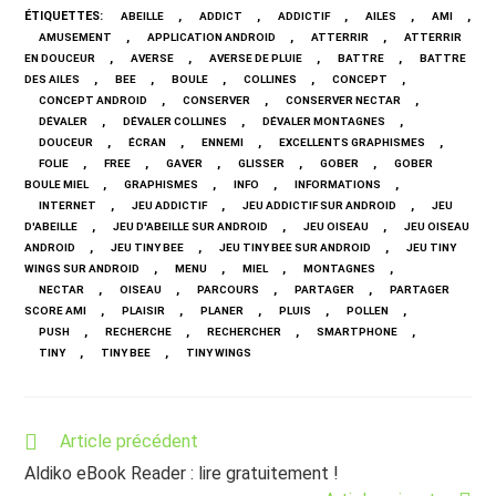
ÉTIQUETTES
:
,
,
,
,
,
ABEILLE
ADDICT
ADDICTIF
AILES
AMI
,
,
,
AMUSEMENT
APPLICATION ANDROID
ATTERRIR
ATTERRIR
,
,
,
,
EN DOUCEUR
AVERSE
AVERSE DE PLUIE
BATTRE
BATTRE
,
,
,
,
,
DES AILES
BEE
BOULE
COLLINES
CONCEPT
,
,
,
CONCEPT ANDROID
CONSERVER
CONSERVER NECTAR
,
,
,
DÉVALER
DÉVALER COLLINES
DÉVALER MONTAGNES
,
,
,
,
DOUCEUR
ÉCRAN
ENNEMI
EXCELLENTS GRAPHISMES
,
,
,
,
,
FOLIE
FREE
GAVER
GLISSER
GOBER
GOBER
,
,
,
,
BOULE MIEL
GRAPHISMES
INFO
INFORMATIONS
,
,
,
INTERNET
JEU ADDICTIF
JEU ADDICTIF SUR ANDROID
JEU
,
,
,
D'ABEILLE
JEU D'ABEILLE SUR ANDROID
JEU OISEAU
JEU OISEAU
,
,
,
ANDROID
JEU TINY BEE
JEU TINY BEE SUR ANDROID
JEU TINY
,
,
,
,
WINGS SUR ANDROID
MENU
MIEL
MONTAGNES
,
,
,
,
NECTAR
OISEAU
PARCOURS
PARTAGER
PARTAGER
,
,
,
,
,
SCORE AMI
PLAISIR
PLANER
PLUIS
POLLEN
,
,
,
,
PUSH
RECHERCHE
RECHERCHER
SMARTPHONE
,
,
TINY
TINY BEE
TINY WINGS
Read
Article précédent
more
Aldiko eBook Reader : lire gratuitement !
articles