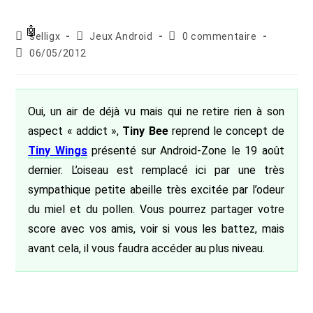
Auteur/autrice
Post
Commentaires
selligx
Jeux Android
0 commentaire
de
category:
de
Publication
06/05/2012
la
la
publiée :
publication :
publication :
Oui, un air de déjà vu mais qui ne retire rien à son
aspect « addict »,
Tiny Bee
reprend le concept de
Tiny Wings
présenté sur Android-Zone le 19 août
dernier. L’oiseau est remplacé ici par une très
sympathique petite abeille très excitée par l’odeur
du miel et du pollen. Vous pourrez partager votre
score avec vos amis, voir si vous les battez, mais
avant cela, il vous faudra accéder au plus niveau.