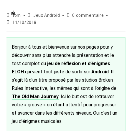
Auteur/autrice
Post
Commentaires
tom
Jeux Android
0 commentaire
de
category:
de
Publication
11/10/2018
la
la
publiée :
publication :
publication :
Bonjour à tous et bienvenue sur nos pages pour y
découvrir sans plus attendre la présentation et le
test complet du
jeu de réflexion et d’énigmes
ELOH
qui vient tout juste de sortir sur
Android
. Il
s’agit là d’un titre proposé par les studios Broken
Rules Interactive, les mêmes qui sont à l’origine de
The Old Man Journey
. Ici le but est de retrouver
votre « groove » en étant attentif pour progresser
et avancer dans les différents niveaux. Oui c’est un
jeu d’énigmes musicales.