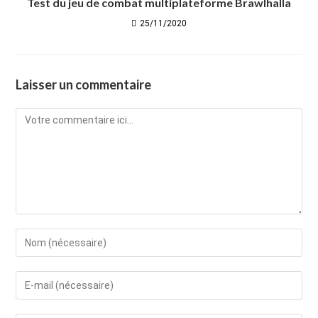
Test du jeu de combat multiplateforme Brawlhalla
25/11/2020
Laisser un commentaire
Comment
Enter
your
name
Enter
or
your
username
email