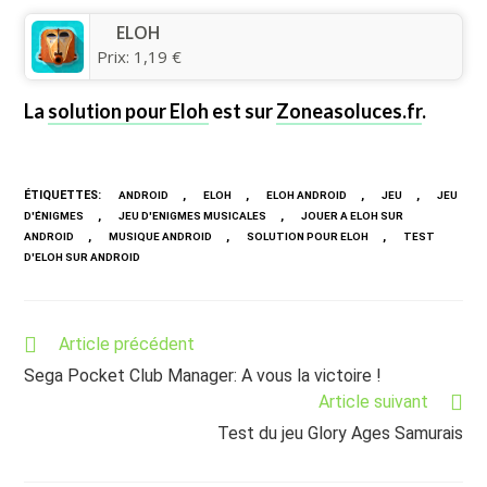
ELOH
Prix:
1,19 €
La
solution pour Eloh
est sur
Zoneasoluces.fr
.
ÉTIQUETTES
:
,
,
,
,
ANDROID
ELOH
ELOH ANDROID
JEU
JEU
,
,
D'ÉNIGMES
JEU D'ENIGMES MUSICALES
JOUER A ELOH SUR
,
,
,
ANDROID
MUSIQUE ANDROID
SOLUTION POUR ELOH
TEST
D'ELOH SUR ANDROID
Read
Article précédent
more
Sega Pocket Club Manager: A vous la victoire !
articles
Article suivant
Test du jeu Glory Ages Samurais