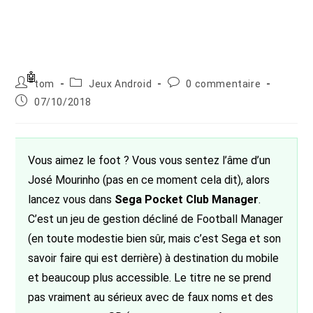
Auteur/autrice
Post
Commentaires
tom
Jeux Android
0 commentaire
de
category:
de
Publication
07/10/2018
la
la
publiée :
publication :
publication :
Vous aimez le foot ? Vous vous sentez l’âme d’un
José Mourinho (pas en ce moment cela dit), alors
lancez vous dans
Sega Pocket Club Manager
.
C’est un jeu de gestion décliné de Football Manager
(en toute modestie bien sûr, mais c’est Sega et son
savoir faire qui est derrière) à destination du mobile
et beaucoup plus accessible. Le titre ne se prend
pas vraiment au sérieux avec de faux noms et des