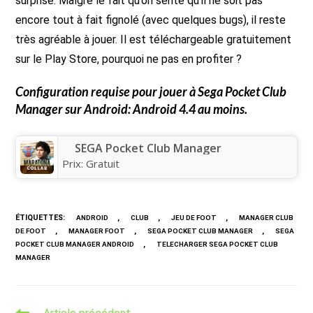
surprise. Malgré le fait qu’on sente qu’il ne soit pas
encore tout à fait fignolé (avec quelques bugs), il reste
très agréable à jouer. Il est téléchargeable gratuitement
sur le Play Store, pourquoi ne pas en profiter ?
Configuration requise pour jouer à
Sega Pocket Club
Manager
sur Android: Android 4.4 au moins.
SEGA Pocket Club Manager
Prix:
Gratuit
ÉTIQUETTES
:
,
,
,
ANDROID
CLUB
JEU DE FOOT
MANAGER CLUB
,
,
,
DE FOOT
MANAGER FOOT
SEGA POCKET CLUB MANAGER
SEGA
,
POCKET CLUB MANAGER ANDROID
TELECHARGER SEGA POCKET CLUB
MANAGER
Read