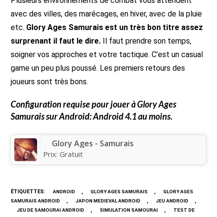
Plusieurs environnements de combat vous attendent
avec des villes, des marécages, en hiver, avec de la pluie
etc.
Glory Ages Samurais est un très bon titre assez
surprenant il faut le dire.
Il faut prendre son temps,
soigner vos approches et votre tactique. C’est un casual
game un peu plus poussé. Les premiers retours des
joueurs sont très bons.
Configuration requise pour jouer à
Glory Ages
Samurais
sur Android: Android 4.1 au moins.
Glory Ages - Samurais
Prix:
Gratuit
ÉTIQUETTES
:
,
,
ANDROID
GLORY AGES SAMURAIS
GLORY AGES
,
,
,
SAMURAIS ANDROID
JAPON MEDIEVAL ANDROID
JEU ANDROID
,
,
JEU DE SAMOURAI ANDROID
SIMULATION SAMOURAI
TEST DE