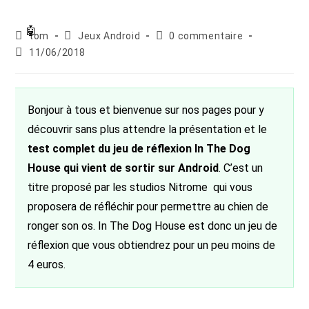
Auteur/autrice
Post
Commentaires
tom
Jeux Android
0 commentaire
de
category:
de
Publication
11/06/2018
la
la
publiée :
publication :
publication :
Bonjour à tous et bienvenue sur nos pages pour y
découvrir sans plus attendre la présentation et le
test complet du jeu de réflexion In The Dog
House qui vient de sortir sur Android
. C’est un
titre proposé par les studios Nitrome qui vous
proposera de réfléchir pour permettre au chien de
ronger son os. In The Dog House est donc un jeu de
réflexion que vous obtiendrez pour un peu moins de
4 euros.