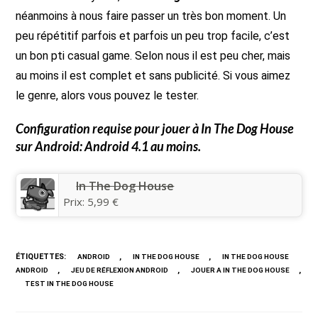
néanmoins à nous faire passer un très bon moment. Un
peu répétitif parfois et parfois un peu trop facile, c’est
un bon pti casual game. Selon nous il est peu cher, mais
au moins il est complet et sans publicité. Si vous aimez
le genre, alors vous pouvez le tester.
Configuration requise pour jouer à
In The Dog House
sur Android: Android 4.1 au moins.
In The Dog House
Prix:
5,99 €
ÉTIQUETTES
:
,
,
ANDROID
IN THE DOG HOUSE
IN THE DOG HOUSE
,
,
,
ANDROID
JEU DE RÉFLEXION ANDROID
JOUER A IN THE DOG HOUSE
TEST IN THE DOG HOUSE