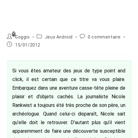
Auteur/autrice
Post
Commentaires
Goggio
Jeux Android
0 commentaire
de
category:
de
Publication
15/01/2012
la
la
publiée :
publication :
publication :
Si vous êtes amateur des jeux de type point and
click, il est certain que ce titre va vous plaire.
Embarquez dans une aventure casse-tête pleine de
plaisir et d’objets cachés. La journaliste Nicole
Rankwist a toujours été très proche de son père, un
archéologue. Quand celui-ci disparaît, Nicole sait
qu’elle doit le retrouver. D’autant plus qu’il vient
apparemment de faire une découverte susceptible