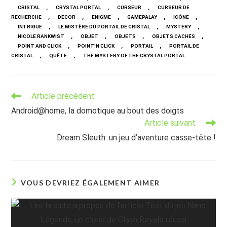
,
,
,
CRISTAL
CRYSTAL PORTAL
CURSEUR
CURSEUR DE
,
,
,
,
,
RECHERCHE
DÉCOR
ENIGME
GAMEPALAY
ICÔNE
,
,
,
INTRIGUE
LE MISTÈRE DU PORTAIL DE CRISTAL
MYSTERY
,
,
,
,
NICOLE RANKWIST
OBJET
OBJETS
OBJETS CACHÉS
,
,
,
POINT AND CLICK
POINT'N CLICK
PORTAIL
PORTAIL DE
,
,
CRISTAL
QUÊTE
THE MYSTERY OF THE CRYSTAL PORTAL
Read
Article précédent
more
Android@home, la domotique au bout des doigts
articles
Article suivant
Dream Sleuth: un jeu d’aventure casse-tête !
VOUS DEVRIEZ ÉGALEMENT AIMER