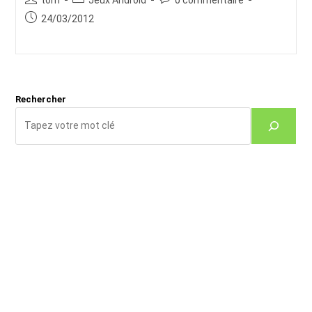
de
category:
de
Publication
24/03/2012
la
la
publiée :
publication :
publication :
Rechercher