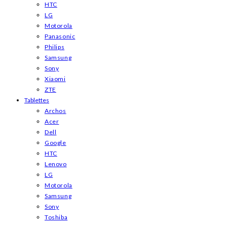
HTC
LG
Motorola
Panasonic
Philips
Samsung
Sony
Xiaomi
ZTE
Tablettes
Archos
Acer
Dell
Google
HTC
Lenovo
LG
Motorola
Samsung
Sony
Toshiba