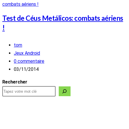
Test de Céus Metálicos: combats aériens
!
Auteur/autrice
tom
de
Post
Jeux Android
la
category:
Commentaires
0 commentaire
publication :
de
Publication
03/11/2014
la
publiée :
Rechercher
publication :