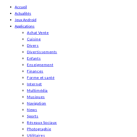
Skip
Accueil
Actualités
to
Jeux Android
content
Applications
Achat Vente
Cuisine
Divers
Divertissements
Enfants
Enseignement
Finances
Forme et santé
Internet
Multimédia
Musiques
Navigation
News
Sports
Réseaux Sociaux
Photographie
Utilitaires