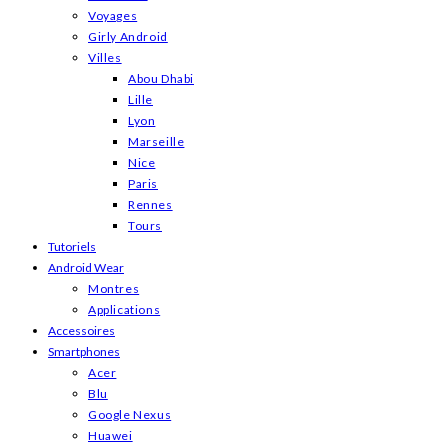
Voyages
Girly Android
Villes
Abou Dhabi
Lille
Lyon
Marseille
Nice
Paris
Rennes
Tours
Tutoriels
Android Wear
Montres
Applications
Accessoires
Smartphones
Acer
Blu
Google Nexus
Huawei