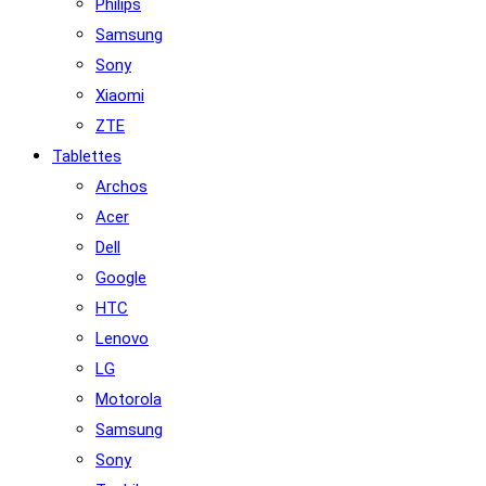
Philips
Samsung
Sony
Xiaomi
ZTE
Tablettes
Archos
Acer
Dell
Google
HTC
Lenovo
LG
Motorola
Samsung
Sony