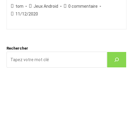
Auteur/autrice
Post
Commentaires
tom
Jeux Android
0 commentaire
de
category:
de
Publication
11/12/2020
la
la
publiée :
publication :
publication :
Rechercher