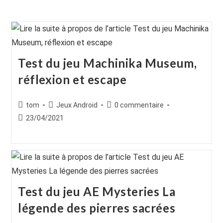
Test du jeu Machinika Museum,
réflexion et escape
Auteur/autrice
Post
Commentaires
tom
Jeux Android
0 commentaire
de
category:
de
Publication
23/04/2021
la
la
publiée :
publication :
publication :
Test du jeu AE Mysteries La
légende des pierres sacrées