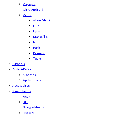
Voyages
Girly Android
Villes
Abou Dhabi
Lille
Lyon
Marseille
Nice
Paris
Rennes
Tours
Tutoriels
Android Wear
Montres
Applications
Accessoires
Smartphones
Acer
Blu
Google Nexus
Huawei