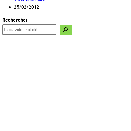
publication :
de
Publication
25/02/2012
la
publiée :
Rechercher
publication :