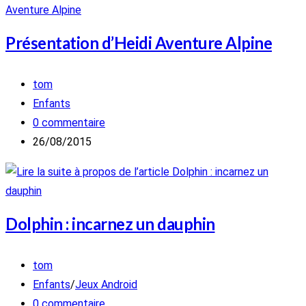
Présentation d’Heidi Aventure Alpine
Auteur/autrice
tom
de
Post
Enfants
la
category:
Commentaires
0 commentaire
publication :
de
Publication
26/08/2015
la
publiée :
publication :
Dolphin : incarnez un dauphin
Auteur/autrice
tom
de
Post
Enfants
/
Jeux Android
la
category:
Commentaires
0 commentaire