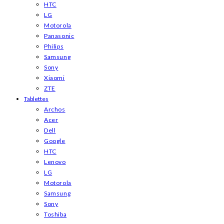
HTC
LG
Motorola
Panasonic
Philips
Samsung
Sony
Xiaomi
ZTE
Tablettes
Archos
Acer
Dell
Google
HTC
Lenovo
LG
Motorola
Samsung
Sony
Toshiba