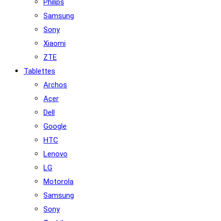
Philips
Samsung
Sony
Xiaomi
ZTE
Tablettes
Archos
Acer
Dell
Google
HTC
Lenovo
LG
Motorola
Samsung
Sony