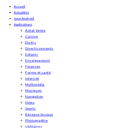
Skip
Accueil
Actualités
to
Jeux Android
content
Applications
Achat Vente
Cuisine
Divers
Divertissements
Enfants
Enseignement
Finances
Forme et santé
Internet
Multimédia
Musiques
Navigation
News
Sports
Réseaux Sociaux
Photographie
Utilitaires