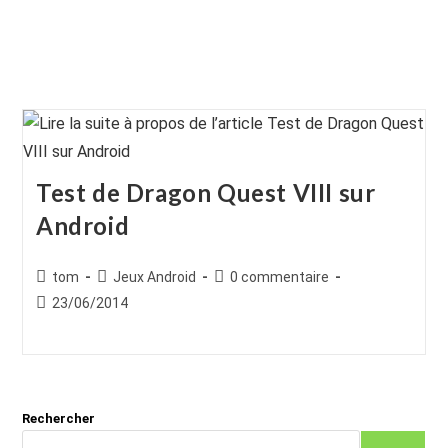
Test de Dragon Quest VIII sur
Android
Auteur/autrice
Post
Commentaires
tom
Jeux Android
0 commentaire
de
category:
de
Publication
23/06/2014
la
la
publiée :
publication :
publication :
Rechercher