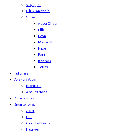
Voyages
Girly Android
Villes
Abou Dhabi
Lille
Lyon
Marseille
Nice
Paris
Rennes
Tours
Tutoriels
Android Wear
Montres
Applications
Accessoires
Smartphones
Acer
Blu
Google Nexus
Huawei