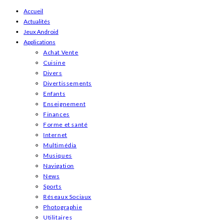
Skip
Accueil
Actualités
to
Jeux Android
content
Applications
Achat Vente
Cuisine
Divers
Divertissements
Enfants
Enseignement
Finances
Forme et santé
Internet
Multimédia
Musiques
Navigation
News
Sports
Réseaux Sociaux
Photographie
Utilitaires