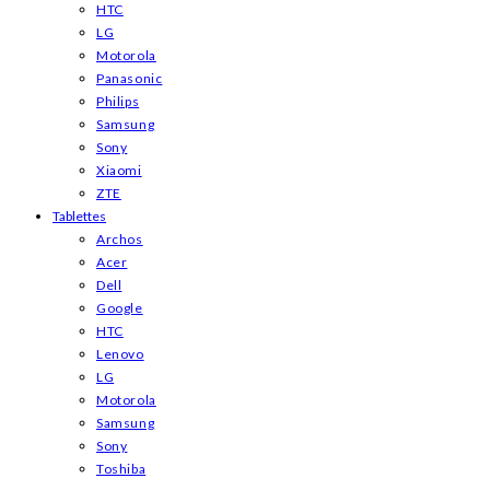
HTC
LG
Motorola
Panasonic
Philips
Samsung
Sony
Xiaomi
ZTE
Tablettes
Archos
Acer
Dell
Google
HTC
Lenovo
LG
Motorola
Samsung
Sony
Toshiba