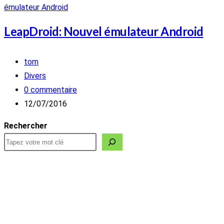
LeapDroid: Nouvel émulateur Android
Auteur/autrice
tom
de
Post
Divers
la
category:
Commentaires
0 commentaire
publication :
de
Publication
12/07/2016
la
publiée :
Rechercher
publication :